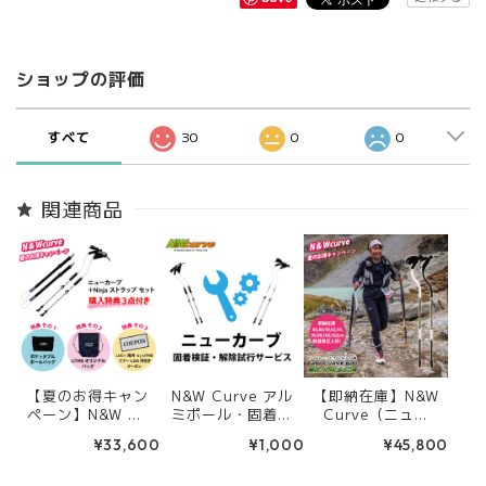
ショップの評価
すべて
30
0
0
関連商品
【夏のお得キャン
N&W Curve アル
【即納在庫】N&W
ペーン】N&W Cu
ミポール・固着検
Curve（ニュー
rve Ergocurve 6
証・解除試行サー
カーブ）Ergocur
¥33,600
¥1,000
¥45,800
00 SkyRace＋Ni
ビス
ve 600 SkyRace
njaストラップ
カーボンカスタム