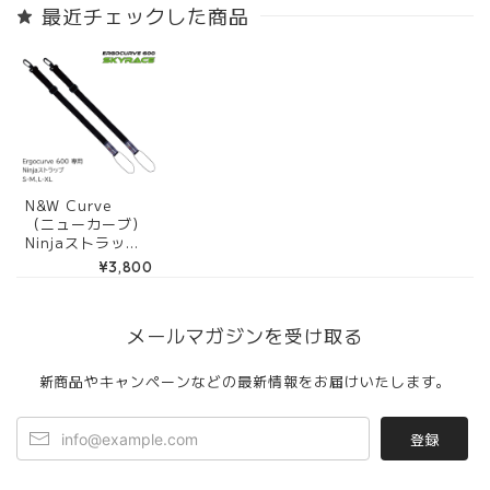
セット＋購入特典
モデル XLE4170
最近チェックした商品
3点付き 〈XLE41
60＋XLE4190〉
N&W Curve
（ニューカーブ）
Ninjaストラップ
XLE4190
¥3,800
メールマガジンを受け取る
新商品やキャンペーンなどの最新情報をお届けいたします。
登録