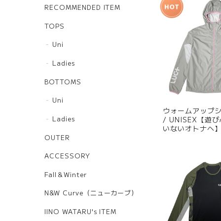
RECOMMENDED ITEM
TOPS
Uni
Ladies
BOTTOMS
Uni
ウォームアップシャ
Ladies
/ UNISEX【
いないオトナへ
OUTER
ACCESSORY
Fall＆Winter
N&W Curve（ニューカーブ）
IINO WATARU's ITEM