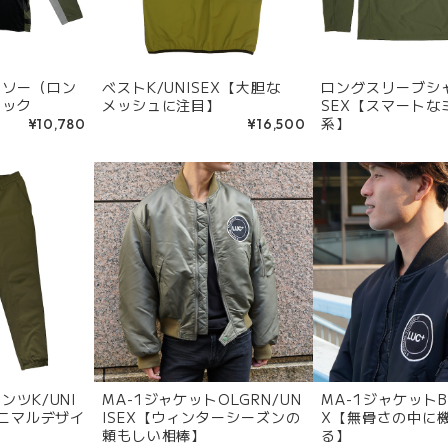
トソー（ロン
ベストK/UNISEX【大胆な
ロングスリーブシャ
ラック
メッシュに注目】
SEX【スマートな
系】
¥10,780
¥16,500
ツK/UNI
MA-1ジャケットOLGRN/UN
MA-1ジャケットBL
ミニマルデザイ
ISEX【ウィンターシーズンの
X【無骨さの中に
頼もしい相棒】
る】