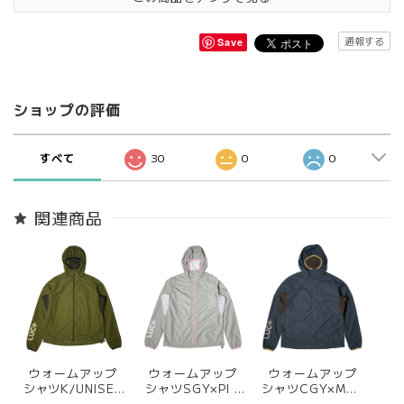
通報する
Save
ショップの評価
すべて
30
0
0
関連商品
ウォームアップ
ウォームアップ
ウォームアップ
シャツK/UNISEX
シャツSGY×PI /
シャツCGY×MSD
【遊び心溢れるオ
UNISEX【遊び心
/ UNISEX【ス