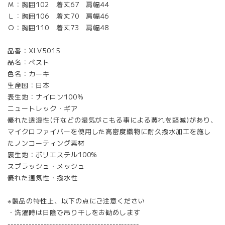
Ｍ：胸囲102 着丈67 肩幅44
Ｌ：胸囲106 着丈70 肩幅46
Ｏ：胸囲110 着丈73 肩幅48
品番：XLV5015
品名：ベスト
色名：カーキ
生産国：日本
表生地：ナイロン100%
ニュートレック・ギア
優れた透湿性(汗などの湿気がこもる事による蒸れを軽減)があり、
マイクロファイバーを使用した高密度織物に耐久撥水加工を施し
たノンコーティング素材
裏生地：ポリエステル100%
スプラッシュ・メッシュ
優れた通気性・撥水性
※製品の特性上、以下の点にご注意ください
・洗濯時は日陰で吊り干しをお勧めします
--------------------------------------------