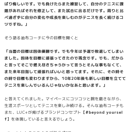
ぱり悔しいです。でも負けたらまた練習して、自分のテニスに課
題があればそれを修正して、また試合に出るだけです。周りと比
べ過ぎずに自分の変化や成長を楽しむのがテニスを長く続けるコ
ツですね。」
そう語る油布コーチに今の目標を聞くと
「当面の目標は国体優勝です。でも今年は予選で敗退してしまい
ました。国体を目標に頑張ってきたので残念です。でも、だから
と言ってそこで燃え尽きちゃうかって言うとそんな事もなくて、
また来年目指して頑張ればいいと思ってます。それに、その時そ
の時で目標も変わりますから、10年20年後も新しい目標を立てて
テニスを楽しんでいるんじゃないかなあと思います。」
と答えてくれました。マイペースにコツコツと腕を磨きながら、
生涯スポーツとしてテニスを楽しみ続ける。そんな油布コーチも
また、LUC+が掲げるブランドコンセプト
【#beyond yoursel
f】
を体現していると言えるでしょう。